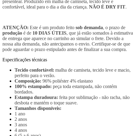
presentear. Produzido em malha de camiseta, tecido leve e
confortável, ideal para o dia a dia da criança.
NÃO É DRY FIT
.
ATENÇÃO:
Este é um produto feito
sob demanda
, o prazo de
produção
é de
10 DIAS ÚTEIS
, que já estão somados à estimativa
de entrega que aparece no carrinho ao simular o frete. Devido a
nossa alta demanda, não antecipamos o envio. Certifique-se de que
pode aguardar o prazo estipulado antes de finalizar a sua compra.
Especificações técnicas
Tecido confortável:
malha de camiseta, tecido leve e macio,
perfeito para o verão.
Composição:
96% poliéster 4% elastano
100% estampado:
peça toda estampada, não contém
bordados.
Estampa duradoura:
feita por sublimação - não racha, não
desbota e mantém o toque suave.
Tamanhos disponíveis:
1 ano
2 anos
3 anos
4 anos
6 (5 a 6 anos)