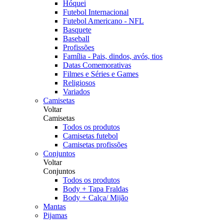
Hóquei
Futebol Internacional
Futebol Americano - NFL
Basquete
Baseball
Profissões
Família - Pais, dindos, avós, tios
Datas Comemorativas
Filmes e Séries e Games
Religiosos
Variados
Camisetas
Voltar
Camisetas
Todos os produtos
Camisetas futebol
Camisetas profissões
Conjuntos
Voltar
Conjuntos
Todos os produtos
Body + Tapa Fraldas
Body + Calça/ Mijão
Mantas
Pijamas