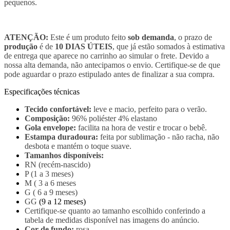
pequenos.
ATENÇÃO:
Este é um produto feito
sob demanda
, o prazo de
produção
é de
10 DIAS ÚTEIS
, que já estão somados à estimativa
de entrega que aparece no carrinho ao simular o frete. Devido a
nossa alta demanda, não antecipamos o envio. Certifique-se de que
pode aguardar o prazo estipulado antes de finalizar a sua compra.
Especificações técnicas
Tecido confortável:
leve e macio, perfeito para o verão.
Composição:
96% poliéster 4% elastano
Gola envelope:
facilita na hora de vestir e trocar o bebê.
Estampa duradoura:
feita por sublimação - não racha, não
desbota e mantém o toque suave.
Tamanhos disponíveis:
RN (recém-nascido)
P (1 a 3 meses)
M ( 3 a 6 meses
G ( 6 a 9 meses)
GG
(9 a 12 meses)
Certifique-se quanto ao tamanho escolhido conferindo a
tabela de medidas disponível nas imagens do anúncio.
Cor de fundo:
rosa