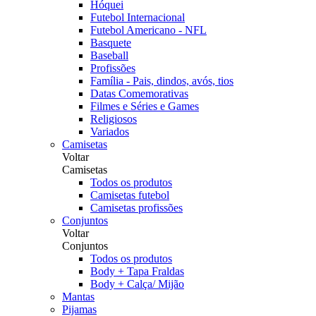
Hóquei
Futebol Internacional
Futebol Americano - NFL
Basquete
Baseball
Profissões
Família - Pais, dindos, avós, tios
Datas Comemorativas
Filmes e Séries e Games
Religiosos
Variados
Camisetas
Voltar
Camisetas
Todos os produtos
Camisetas futebol
Camisetas profissões
Conjuntos
Voltar
Conjuntos
Todos os produtos
Body + Tapa Fraldas
Body + Calça/ Mijão
Mantas
Pijamas