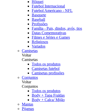
Hóquei
Futebol Internacional
Futebol Americano - NFL
Basquete
Baseball
Profissões
Família - Pais, dindos, avós, tios
Datas Comemorativas
Filmes e Séries e Games
Religiosos
Variados
Camisetas
Voltar
Camisetas
Todos os produtos
Camisetas futebol
Camisetas profissões
Conjuntos
Voltar
Conjuntos
Todos os produtos
Body + Tapa Fraldas
Body + Calça/ Mijão
Mantas
Pijamas