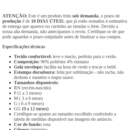
ATENÇÃO:
Este é um produto feito
sob demanda
, o prazo de
produção
é de
10 DIAS ÚTEIS
, que já estão somados à estimativa
de entrega que aparece no carrinho ao simular o frete. Devido a
nossa alta demanda, não antecipamos o envio. Certifique-se de que
pode aguardar o prazo estipulado antes de finalizar a sua compra.
Especificações técnicas
Tecido confortável:
leve e macio, perfeito para o verão.
Composição:
96% poliéster 4% elastano
Gola envelope:
facilita na hora de vestir e trocar o bebê.
Estampa duradoura:
feita por sublimação - não racha, não
desbota e mantém o toque suave.
Tamanhos disponíveis:
RN (recém-nascido)
P (1 a 3 meses)
M ( 3 a 6 meses
G ( 6 a 9 meses)
GG
(9 a 12 meses)
Certifique-se quanto ao tamanho escolhido conferindo a
tabela de medidas disponível nas imagens do anúncio.
Cor de fundo:
rosa
Gênero:
feminino